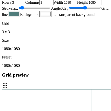
Rows
Columns
Width
Height
Stroke
1
px
Angle
0
deg
Grid
line
Background
Transparent background
Grid
3 x 3
Size
1080x1080
Preset
1080x1080
Grid preview