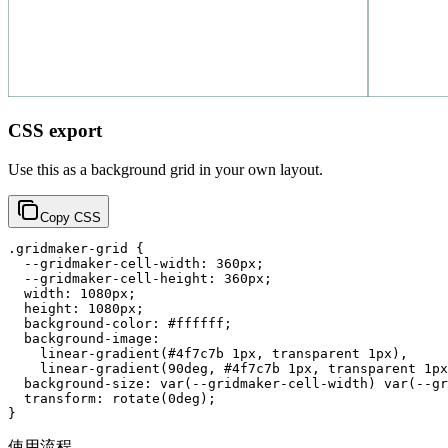
CSS export
Use this as a background grid in your own layout.
Copy CSS
.gridmaker-grid {

  --gridmaker-cell-width: 360px;

  --gridmaker-cell-height: 360px;

  width: 1080px;

  height: 1080px;

  background-color: #ffffff;

  background-image:

    linear-gradient(#4f7c7b 1px, transparent 1px),

    linear-gradient(90deg, #4f7c7b 1px, transparent 1px
  background-size: var(--gridmaker-cell-width) var(--gr
  transform: rotate(0deg);

}
使用流程