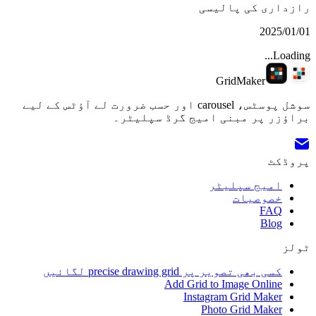
رازداری کی پالیسی
2025/01/01
Loading...
GridMaker
سوشل پوسٹس، carousel اور حسب ضرورت لے آؤٹس کے لیے
براؤزر پر مبنی امیج گرڈ سپلیٹر۔
پروڈکٹ
امیج سپلیٹر
خصوصیات
FAQ
Blog
ٹولز
کسی بھی تصویر پر precise drawing grid لگائیں
Add Grid to Image Online
Instagram Grid Maker
Photo Grid Maker