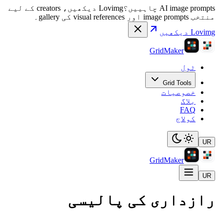
AI image prompts چاہییں؟
Lovimg دیکھیں، creators کے لیے
منتخب image prompts اور visual references کی gallery۔
Lovimg دیکھیں
GridMaker
ٹول
Grid Tools
خصوصیات
بلاگ
FAQ
کولاج
UR
GridMaker
UR
رازداری کی پالیسی