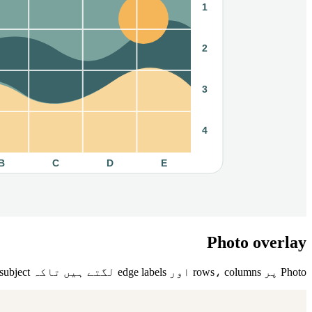
Photo overlay
Photo پر rows، columns اور edge labels لگتے ہیں تاکہ subject کو cell by cell discuss کیا جا سکے۔