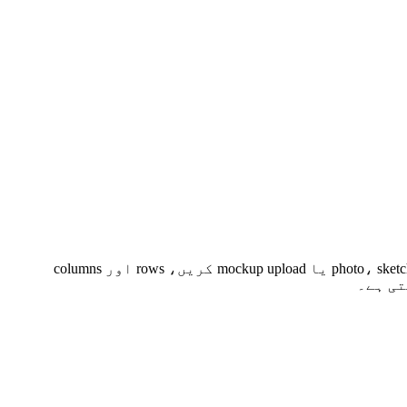
کبھی ضرورت صرف اتنی ہوتی ہے کہ ایک تصویر پر صاف grid lines لگ جائیں۔ اس page میں photo، sketch، scan، worksheet، product image یا mockup upload کریں، rows اور columns