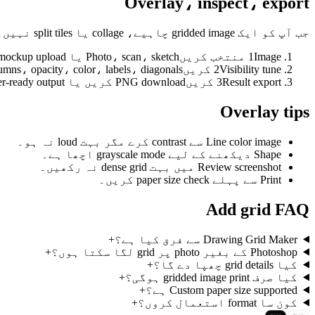
Overlay، inspect، export
جب آپ کو ایک gridded image چاہیے، collage یا split tiles نہیں، یہ flow سیدھا ہے۔
Image منتخب کریں
1
Photo، scan، sketch یا mockup upload کریں؛ preview original proportion پر بنتا ہے۔
Visibility tune کریں
2
Rows، columns، opacity، color، labels، diagonals اور grayscale کو image
Result export کریں
3
PNG download کریں یا paper-ready output کے لیے Print/PDF استعمال کریں۔
Overlay tips
Line color image سے contrast کرے مگر بہت loud نہ ہو۔
Shape دیکھنے کے لیے grayscale mode اچھا ہے۔
Review screenshot میں بہت dense grid نہ رکھیں۔
Print سے پہلے paper size check کریں۔
Add grid FAQ
Drawing Grid Maker سے فرق کیا ہے؟
+
Photoshop کے بغیر photo پر grid لگا سکتا ہوں؟
+
کیا grid details چھپا دے گا؟
+
کیا صرف gridded image print ہوگی؟
+
Custom paper size supported ہے؟
+
کون سا format استعمال کروں؟
+