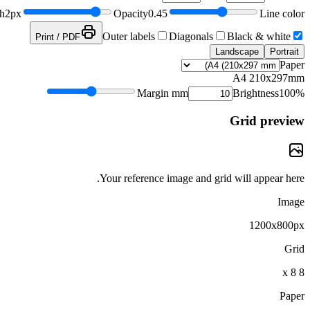
th
2
px
Opacity
0.45
Line color
Outer labels
Diagonals
Black & white
Print / PDF
Landscape
Portrait
Paper
A4
210x297mm
Margin mm
Brightness
100
%
Grid preview
Your reference image and grid will appear here.
Image
1200x800px
Grid
8 x 8
Paper