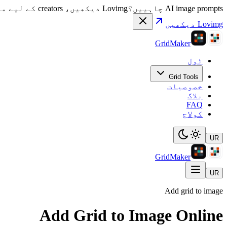
AI image prompts چاہییں؟
Lovimg دیکھیں، creators کے لیے منتخب image prompts اور visual references کی gallery۔
Lovimg دیکھیں
GridMaker
ٹول
Grid Tools
خصوصیات
بلاگ
FAQ
کولاج
UR
GridMaker
UR
Add grid to image
Add Grid to Image Online