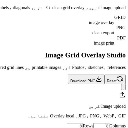
Image upload کریں، clean grid overlay لگائیں، rows، columns، labels، diagonals اور paper size tune کریں، پھر local export یا print کریں۔
GRID
image overlay
PNG
clean export
PDF
image print
Image Grid Overlay Studio
Photos، sketches، references اور printable images پر measured grid lines رکھنے کا focused workspace۔
Download PNG
Reset
Image upload کریں
JPG، PNG، WebP، GIF۔ Overlay local بنتا ہے۔
Rows
Columns