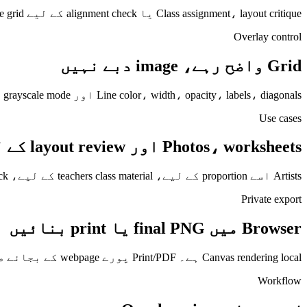
Class assignment، layout critique یا alignment check کے لیے subtle grid مددگار ہے۔
Overlay control
Grid واضح رہے، image دبے نہیں
Line color، width، opacity، labels، diagonals اور grayscale mode آپ کے control میں ہیں۔ Outer labels coordinates دیتے ہیں مگر subject کو cover نہیں کرتے۔
Use cases
Photos، worksheets اور layout review کے لیے
Artists اسے proportion کے لیے، teachers class material کے لیے، designers feedback کے لیے، اور sellers product position mark کرنے کے لیے استعمال کر سکتے ہیں۔
Private export
Browser میں final PNG یا print بنائیں
Canvas rendering local ہے۔ Print/PDF پورے webpage کے بجائے صرف rendered image کھولتا ہے۔
Workflow