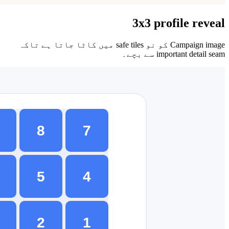
 نو safe tiles میں کاٹا جاتا ہے تاکہ