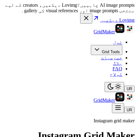
Lovimg دیکھیں، creators کے لیے
In