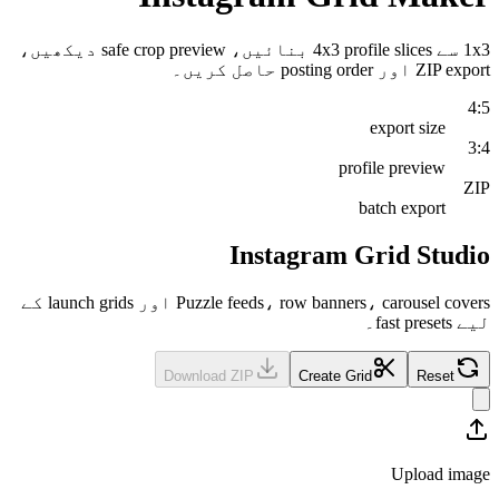
1x3 سے 4x3 profile slices بنائیں، safe crop preview دیکھیں،
Puzzle feeds، row banners، carousel covers اور launch grids کے
Dow