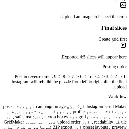
Post in reverse ord
Instagram will rebuil
Instagram Grid Maker ایک بڑی campaign image کو چھوٹے posts
profi پر دوبارہ ایک تصویر کی طرح
دکھتے ہیں۔ صحیح grid صرف crop boxes نہیں؛ safe area، ہر
tile کی readability، اور upload order بھی اہم ہیں۔ GridMaker
preset layouts، p اور ZIP export کے ساتھ یہ کام آسان