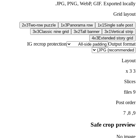
2x3
Two-row puz
3x3
Classic
IG recrop pr