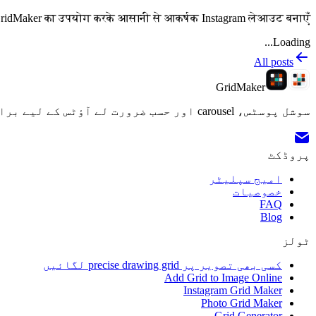
: GridMaker का उपयोग करके आसानी से आकर्षक Instagram लेआउट बनाएँ
Loading...
All posts
GridMaker
سوشل پوسٹس، carousel اور حسب ضرورت لے آؤٹس کے لیے براؤزر پر مبنی امیج گرڈ سپلیٹر۔
پروڈکٹ
امیج سپلیٹر
خصوصیات
FAQ
Blog
ٹولز
کسی بھی تصویر پر precise drawing grid لگائیں
Add Grid to Image Online
Instagram Grid Maker
Photo Grid Maker
Grid Generator