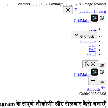
AI image prompts چاہییں؟
Lovimg دیکھیں، creators کے لیے منتخب image prompts اور visual references کی gallery۔
Lovimg دیکھیں
GridMaker
ٹول
Grid Tools
خصوصیات
بلاگ
FAQ
کولاج
UR
GridMaker
UR
All posts
Guide
2025/02/08
agram के संपूर्ण नौकोणी और रोलबार कैसे बनाएँ