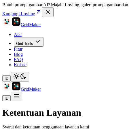
Butuh prompt gambar AI?
Jelajahi Lovimg, galeri prompt gambar dan r
Kunjungi Lovimg
GridMaker
Alat
Grid Tools
Fitur
Blog
FAQ
Kolase
ID
GridMaker
ID
Ketentuan Layanan
Syarat dan ketentuan penggunaan layanan kami