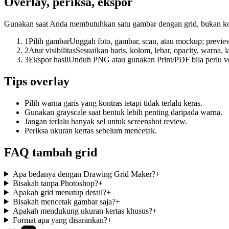
Overlay, periksa, ekspor
Gunakan saat Anda membutuhkan satu gambar dengan grid, bukan kola
1
Pilih gambar
Unggah foto, gambar, scan, atau mockup; previe
2
Atur visibilitas
Sesuaikan baris, kolom, lebar, opacity, warna, l
3
Ekspor hasil
Unduh PNG atau gunakan Print/PDF bila perlu ver
Tips overlay
Pilih warna garis yang kontras tetapi tidak terlalu keras.
Gunakan grayscale saat bentuk lebih penting daripada warna.
Jangan terlalu banyak sel untuk screenshot review.
Periksa ukuran kertas sebelum mencetak.
FAQ tambah grid
Apa bedanya dengan Drawing Grid Maker?
+
Bisakah tanpa Photoshop?
+
Apakah grid menutup detail?
+
Bisakah mencetak gambar saja?
+
Apakah mendukung ukuran kertas khusus?
+
Format apa yang disarankan?
+