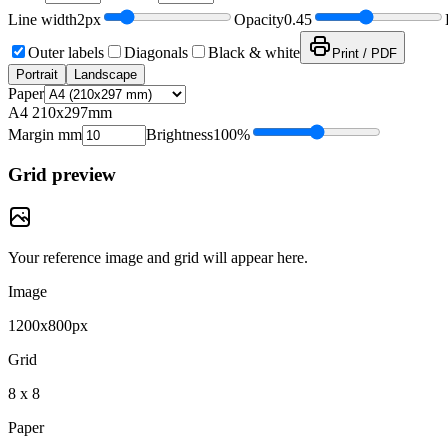
Line width
2
px
Opacity
0.45
Outer labels
Diagonals
Black & white
Print / PDF
Portrait
Landscape
Paper
A4
210x297mm
Margin mm
Brightness
100
%
Grid preview
Your reference image and grid will appear here.
Image
1200x800px
Grid
8 x 8
Paper