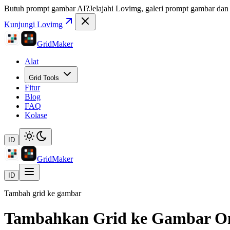
Butuh prompt gambar AI?
Jelajahi Lovimg, galeri prompt gambar dan r
Kunjungi Lovimg
GridMaker
Alat
Grid Tools
Fitur
Blog
FAQ
Kolase
ID
GridMaker
ID
Tambah grid ke gambar
Tambahkan Grid ke Gambar On