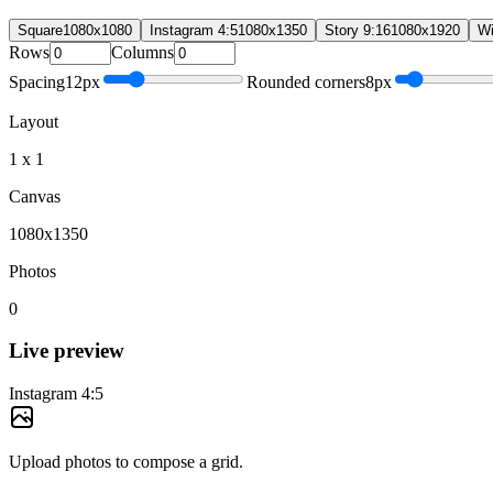
Square
1080
x
1080
Instagram 4:5
1080
x
1350
Story 9:16
1080
x
1920
Wi
Rows
Columns
Spacing
12
px
Rounded corners
8
px
Layout
1 x 1
Canvas
1080x1350
Photos
0
Live preview
Instagram 4:5
Upload photos to compose a grid.