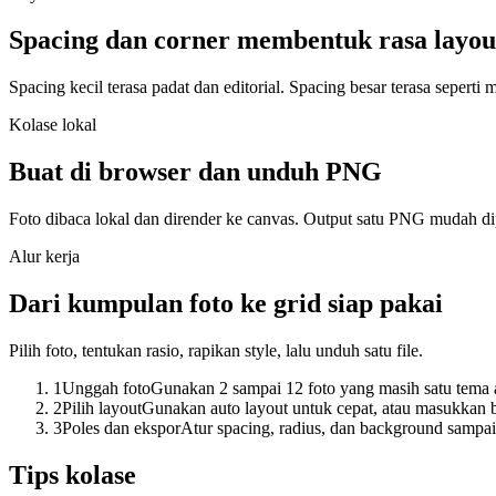
Spacing dan corner membentuk rasa layou
Spacing kecil terasa padat dan editorial. Spacing besar terasa sepert
Kolase lokal
Buat di browser dan unduh PNG
Foto dibaca lokal dan dirender ke canvas. Output satu PNG mudah dipin
Alur kerja
Dari kumpulan foto ke grid siap pakai
Pilih foto, tentukan rasio, rapikan style, lalu unduh satu file.
1
Unggah foto
Gunakan 2 sampai 12 foto yang masih satu tema ag
2
Pilih layout
Gunakan auto layout untuk cepat, atau masukkan ba
3
Poles dan ekspor
Atur spacing, radius, dan background sampai
Tips kolase