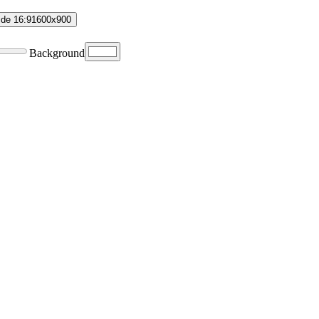
de 16:9
1600
x
900
Background