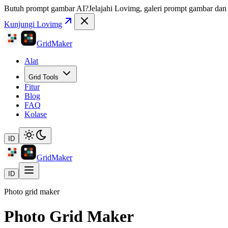
Butuh prompt gambar AI?
Jelajahi Lovimg, galeri prompt gambar dan r
Kunjungi Lovimg
GridMaker
Alat
Grid Tools
Fitur
Blog
FAQ
Kolase
ID
GridMaker
ID
Photo grid maker
Photo Grid Maker