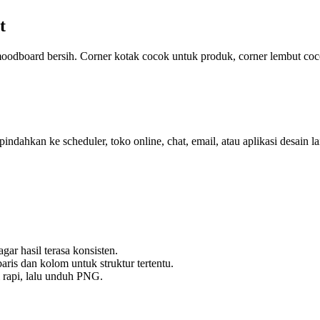
t
i moodboard bersih. Corner kotak cocok untuk produk, corner lembut coco
dahkan ke scheduler, toko online, chat, email, atau aplikasi desain la
ar hasil terasa konsisten.
ris dan kolom untuk struktur tertentu.
 rapi, lalu unduh PNG.