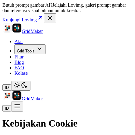
Butuh prompt gambar AI?
Jelajahi Lovimg, galeri prompt gambar
dan referensi visual pilihan untuk kreator.
Kunjungi Lovimg
GridMaker
Alat
Grid Tools
Fitur
Blog
FAQ
Kolase
ID
GridMaker
ID
Kebijakan Cookie