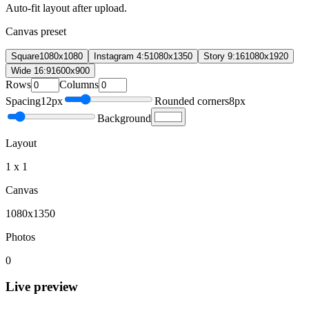
Auto-fit layout after upload.
Canvas preset
Square
1080
x
1080
Instagram 4:5
1080
x
1350
Story 9:16
1080
x
1920
Wide 16:9
1600
x
900
Rows
Columns
Spacing
12
px
Rounded corners
8
px
Background
Layout
1 x 1
Canvas
1080x1350
Photos
0
Live preview