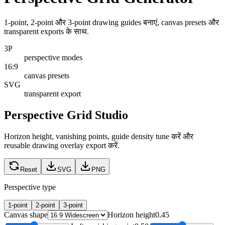
1-point, 2-point और 3-point drawing guides बनाएं, canvas presets और
transparent exports के साथ.
3P
perspective modes
16:9
canvas presets
SVG
transparent export
Perspective Grid Studio
Horizon height, vanishing points, guide density tune करें और
reusable drawing overlay export करें.
Reset
SVG
PNG
Perspective type
1-point
2-point
3-point
Canvas shape
Horizon height
0.45