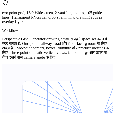
two point grid, 16:9 Widescreen, 2 vanishing points, 105 guide
lines. Transparent PNGs can drop straight into drawing apps as
overlay layers.
Workflow
Perspective Grid Generator drawing detail से पहले space set करने में
मदद करता है. One-point hallway, road और front-facing room के लिए
अच्छा है. Two-point corners, boxes, furniture और product sketches के
लिए. Three-point dramatic vertical views, tall buildings और ऊपर या
नीचे देखने वाले camera angle के लिए.