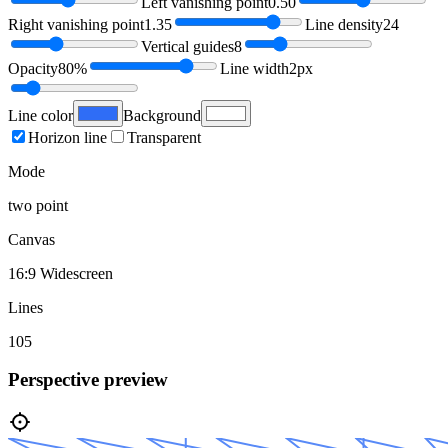
Left vanishing point
0.50
Right vanishing point
1.35
Line density
24
Vertical guides
8
Opacity
80%
Line width
2px
Line color
Background
Horizon line
Transparent
Mode
two point
Canvas
16:9 Widescreen
Lines
105
Perspective preview