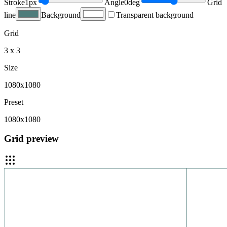
Stroke
1
px
Angle
0
deg
Grid
line
Background
Transparent background
Grid
3 x 3
Size
1080x1080
Preset
1080x1080
Grid preview