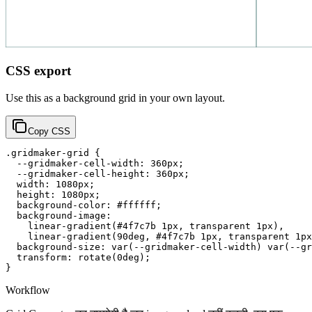
CSS export
Use this as a background grid in your own layout.
Copy CSS
.gridmaker-grid {

  --gridmaker-cell-width: 360px;

  --gridmaker-cell-height: 360px;

  width: 1080px;

  height: 1080px;

  background-color: #ffffff;

  background-image:

    linear-gradient(#4f7c7b 1px, transparent 1px),

    linear-gradient(90deg, #4f7c7b 1px, transparent 1px
  background-size: var(--gridmaker-cell-width) var(--gr
  transform: rotate(0deg);

}
Workflow