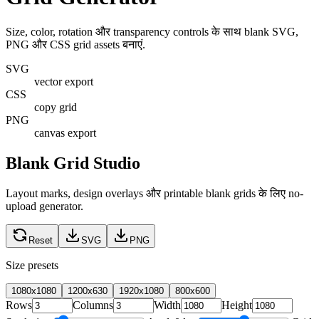
Size, color, rotation और transparency controls के साथ blank SVG,
PNG और CSS grid assets बनाएं.
SVG
vector export
CSS
copy grid
PNG
canvas export
Blank Grid Studio
Layout marks, design overlays और printable blank grids के लिए no-
upload generator.
Reset
SVG
PNG
Size presets
1080x1080
1200x630
1920x1080
800x600
Rows
Columns
Width
Height